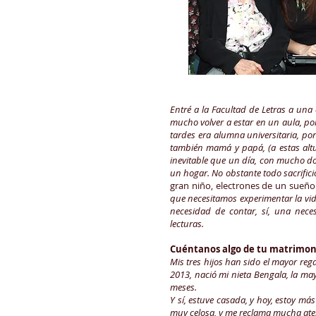
Entré a la Facultad de Letras a un
mucho volver a estar en un aula, po
tardes era alumna universitaria, po
también mamá y papá, (a estas altu
inevitable que un día, con mucho dolo
un hogar. No obstante todo sacrifici
gran niño, electrones de un sueñ
que necesitamos experimentar la vida
necesidad de contar, sí, una nec
lecturas.
Cuéntanos algo de tu matrimonio
Mis tres hijos han sido el mayor rega
2013, nació mi nieta Bengala, la may
meses.
Y sí, estuve casada, y hoy, estoy 
muy celosa, y me reclama mucha ate