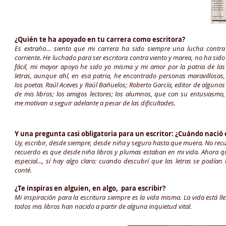
¿Quién te ha apoyado en tu carrera como escritora?
Es extraño… siento que mi carrera ha sido siempre una lucha contra
corriente. He luchado para ser escritora contra viento y marea, no ha sido
fácil, mi mayor apoyo he sido yo misma y mi amor por la patria de las
letras, aunque ahí, en esa patria, he encontrado personas maravillosas,
los poetas Raúl Aceves y Raúl Bañuelos; Roberto García, editor de algunos
de mis libros; los amigos lectores; los alumnos, que con su entusiasmo,
me motivan a seguir adelante a pesar de las dificultades.
Y una pregunta casi obligatoria para un escritor: ¿Cuándo nació e
Uy, escribir, desde siempre, desde niña y seguro hasta que muera. No re
recuerdo es que desde niña libros y plumas estaban en mi vida. Ahora
especial..., sí hay algo claro: cuando descubrí que las letras se podían 
conté.
¿Te inspiras en alguien, en algo, para escribir?
Mi inspiración para la escritura siempre es la vida misma. La vida está ll
todos mis libros han nacido a partir de alguna inquietud vital.