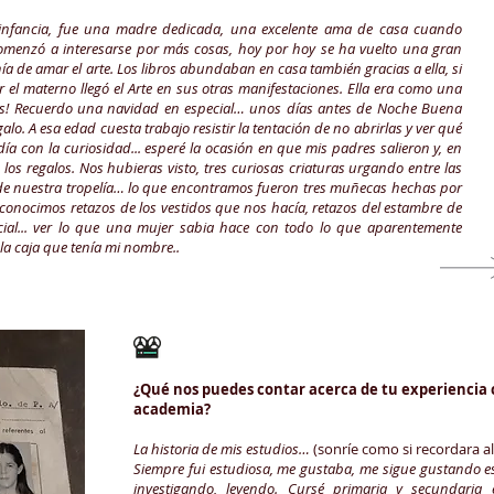
nfancia, fue una madre dedicada, una excelente ama de casa cuando
omenzó a interesarse por más cosas, hoy por hoy se ha vuelto una gran
nía de amar el arte. Los libros abundaban en casa también gracias a ella, si
por el materno llegó el Arte en sus otras manifestaciones. Ella era como una
as!
Recuerdo una navidad en especial… unos días antes de Noche Buena
galo. A esa edad cuesta trabajo resistir la tentación de no abrirlas y ver qué
ía con la curiosidad... esperé la ocasión en que mis padres salieron y, en
os regalos. Nos hubieras visto, tres curiosas criaturas urgando entre las
 de nuestra tropelía… lo que encontramos fueron tres muñecas hechas por
onocimos retazos de los vestidos que nos hacía, retazos del estambre de
ial... ver lo que una mujer sabia hace con todo lo que aparentemente
la caja que tenía mi nombre..
¿Qué nos puedes contar acerca de tu experiencia co
academia?
La historia de mis estudios…
(sonríe como si recordara a
Siempre fui estudiosa, me gustaba, me sigue gustando e
investigando, leyendo. Cursé primaria y secundaria 