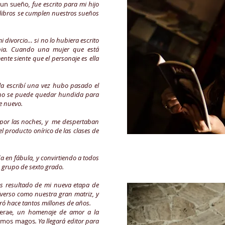
e un sueño
, fue escrito para mi hijo
libros se cumplen nuestros sueños
i divorcio… si no lo hubiera escrito
pia. Cuando una mujer que está
ente siente que el personaje es ella
.
la escribí una vez hubo pasado el
 no se puede quedar hundida para
de nuevo.
por las noches, y me despertaban
l producto onírico de las clases de
a en fábula, y convirtiendo a todos
n grupo de sexto grado.
es resultado de mi nueva etapa de
verso como nuestra gran matriz, y
ó hace tantos millones de años.
terae
, un homenaje de amor a la
omos magos
. Ya llegará editor para