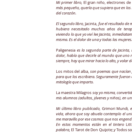
Mi primer libro,
El gran niño, electrones d
más pequeño, quería que supiera que en los 
del corazón.
El segundo libro,
Jacinta,
fue el resultado de m
hubiera necesitado muchos años de tera
viviendo lo que yo viví lee Jacinta, inmediatam
misma. Es el dolor de una y todas las mujeres
Paligenesia
es la segunda parte de Jacinta, 
dolor, había que decirle al mundo que uno
siempre, hay que mirar hacia lo alto, y volar 
Los mitos del alba,
son poemas que nacían 
para que los escribiera. Seguramente fueron e
mitología que imparto.
La maestra Milagros
soy yo misma, convertid
mis alumnos (adultos, jóvenes y niños), en u
Mi último libro publicado,
Grimori Mundi
, 
vida, ahora que soy abuela contemplo el uni
me maravillo por ese cosmos que nos engendr
En estos momentos están en el tintero
Lit
palabra,
El Tarot de Don Quijote
; y
Todos s