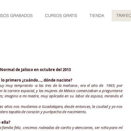
RSOS GRABADOS
CURSOS GRATIS
TIENDA
TRAYE
 Normal de Jalisco en octubre del 2013
lo primero ¿cuándo..., dónde naciste?
muy muy tempranito -a las tres de la mañana-, era el año de 1965; por
en la carrera espacial, y las mujeres de México comenzaban a preguntarse
nes; imagino a mi madre, muy aplicada en su labor de esposa, mirando el
tres años nos mudamos a Guadalajara, desde entonces, la ciudad y yo nos
ero tapatía de corazón y purépecha de nacimiento.
 ella?
 familia feliz, crecimos rodeadas de cariño y atenciones, ser niña para mí