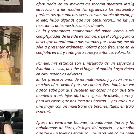
afortunada, en su mayoría me tocaron maestras intel
educación, a las madres les agradezco los parámetro
parámetros que muchas veces cuesta trabajo alcanzar, p
lo alto; hubo algunas que nos censuraron… no las ju
reacciones ante nuestras ansias de vivir.
En la preparatoria, enamorada del amor -como suele
complejidades de la vida en común, dejé el colegio para
al ver que abandonaba mis estudios por casarme, me ofre
sólo a presentar exámenes, -oferta poco frecuente en 
confiaba en mí, y cuán poco supe yo entonces valorarlo.
Por ello, mis estudios son el resultado de un esfuerz
Estudiar en casa, atender el hogar, al marido, luego vinier
en circunstancias adversas…
En los primeros años de mi matrimonio, y ya con mi pri
muchos años avancé por ese camino. Pero había un vac
nunca sabe por qué suceden las cosas ni por qué ten
mantener a mis hijos abrí un negocio de diseño, corte y
pero las cosas que nos toca nos buscan… y es que un dí
una mujer con un muestrario de botones, (también traía 
esperar).
Aparte de venderme botones, charlábamos horas y hor
hablábamos de libros, de hijos, del negocio.... y un s
que iba a un taller de escritura... ¿quieres venir?, me pre