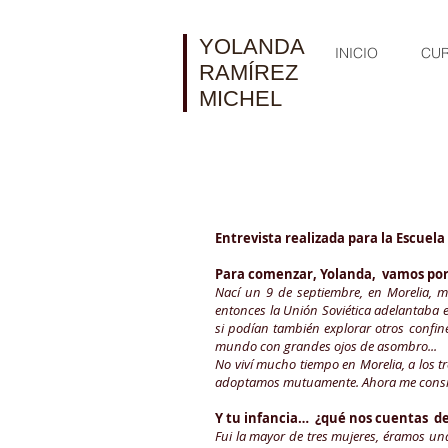
YOLANDA
INICIO
CU
RAMÍREZ
MICHEL
Entrevista realizada para la Escuela
Para comenzar, Yolanda, vamos por 
Nací un 9 de septiembre, en Morelia, 
entonces la Unión Soviética adelantaba 
si podían también explorar otros confi
mundo con grandes ojos de asombro...
No viví mucho tiempo en Morelia, a los 
adoptamos mutuamente. Ahora me consid
Y tu infancia… ¿qué nos cuentas de
Fui la mayor de tres mujeres, éramos una