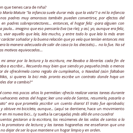
en que tienes cara de niña?
a María Matute "la infancia suele durar más que la vida"? a mí la infancia
unos padres muy amorosos también pueden convertirse, por efectos del
, en padres sobreprotectores… entonces, el hogar feliz -para alguien con
sa jaula… imagino que eso pensaría Eva
(se ríe)
; y así, yo, aunque era feliz,
 vivir aquello que leía, leía mucho, y entre todo lo que leía lo más eran
carácter soñador y la buena relación que yo veía que tenían entonces mis
ra la manera adecuada de salir de casa (a los dieciséis)… no lo fue. No sé
los motivos equivocados…
mi amor por la lectura y la escritura, me llevaba a librerías cada fin de
ba a escribir... Recuerdo muy bien que siendo yo pequeña (más o menos
lugar de ofrecérmela como regalo de cumpleaños, o Navidad (aún faltaban
Wikis, si quieres la bici más pronto escribe un contrato donde haya un
uedes dar a cambio?"
 como mis pocos años lo permitían: ofrecía realizar varias tareas durante
ehaceres extras del hogar; leer una vida de Santos, resumirla, pasarla a
to" era que prometía ¡escribir un cuento diario! El trato fue aprobado;
y obtuve mi bicicleta, aunque...
(aquí se dentiene, hace un movimiento
en mi nueva bici...
(y suelta la carcajada) ¡
más allá de una cuadra!
uentos gestaron a la escritora, los resúmenes de las vidas de santos a la
 a la promotora de lectura; y las tareas hogareñas me enseñaron que una
 no dejar de ser la que mantiene un hogar limpio y en orden.