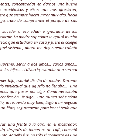
igentes, concentradas en darnos una buena
s académicos y éticos que nos ofrecieron,
ero que siempre hacen mirar muy alto, hacia
zgo, trato de comprender el porqué de sus
 suceder a esa edad- e ignorante de las
 casarme. La madre superiora se apuró mucho
ció que estudiara en casa y fuera al colegio
aquel sistema-, ahora me doy cuenta cuánto
o supremo, servir a dos amos… varios amos…
on los hijos… el divorcio, estudiar una carrera
mer hijo, estudié diseño de modas. Durante
ío intelectual que aquello no llenaba… uno
emos que pasar por algo. Como necesitaba
 confección. Te digo... uno nunca sabe cómo
a, lo recuerdo muy bien, llegó a mi negocio
un libro, seguramente para leer si tenía que
as una frente a la otra, en el mostrador;
ábado, después de tomarnos un café, comentó
guntó. Aquello fue, no sólo el comienzo de una