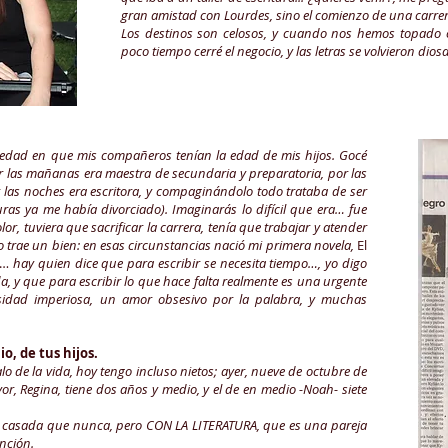
gran amistad con Lourdes, sino el comienzo de una carrera
Los destinos son celosos, y cuando nos hemos topado 
poco tiempo cerré el negocio, y las letras se volvieron dio
a edad en que mis compañeros tenían la edad de mis hijos. Gocé
r las mañanas era maestra de secundaria y preparatoria, por las
r las noches era escritora, y compaginándolo todo trataba de ser
ras ya me había divorciado). Imaginarás lo difícil que era… fue
r, tuviera que sacrificar la carrera, tenía que trabajar y atender
o trae un bien: en esas circunstancias nació mi primera novela,
El
o…
hay quien dice que para escribir se necesita tiempo…, yo digo
, y que para escribir lo que hace falta realmente es una urgente
esidad imperiosa, un amor obsesivo por la palabra, y muchas
, de tus hijos.
lo de la vida, hoy tengo incluso nietos; ayer, nueve de octubre de
or, Regina, tiene dos años y medio, y el de en medio -Noah- siete
más casada que nunca, pero CON LA LITERATURA, que es una pareja
nción.