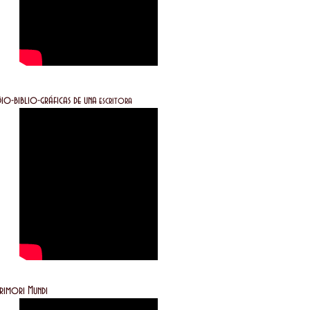
o-gráficas de una
escritora
i Mundi