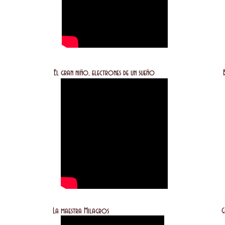
de hadas El gran niño, electrones de un sueño Bio-bibli
a a sus lectores La maestra Milagros Grimor