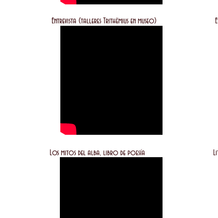
n FCE) Entrevista (talleres Trithëmius en museo) Entrevista
s mitos del alba, libro de poesía Litte